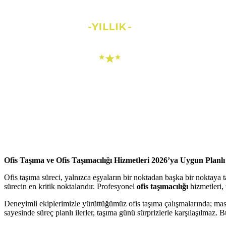
Tüm Taşıma & Nakliye İhtiyaçlarınızda Güvenilir Hizm
Ofis Taşıma ve Ofis Taşımacılığı Hizmetleri 2026’ya Uygun Planl
Ofis taşıma süreci, yalnızca eşyaların bir noktadan başka bir noktaya
sürecin en kritik noktalarıdır. Profesyonel
ofis taşımacılığı
hizmetleri, 
Deneyimli ekiplerimizle yürüttüğümüz ofis taşıma çalışmalarında; masa
sayesinde süreç planlı ilerler, taşıma günü sürprizlerle karşılaşılmaz. 