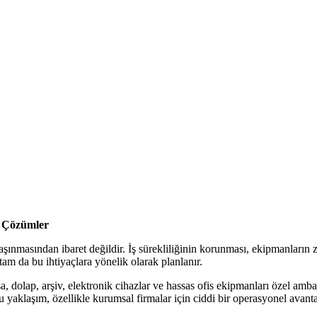
et İçin Bizi Arayabilirsiniz
ı Çözümler
 taşınmasından ibaret değildir. İş sürekliliğinin korunması, ekipmanla
tam da bu ihtiyaçlara yönelik olarak planlanır.
, dolap, arşiv, elektronik cihazlar ve hassas ofis ekipmanları özel amba
Bu yaklaşım, özellikle kurumsal firmalar için ciddi bir operasyonel avanta