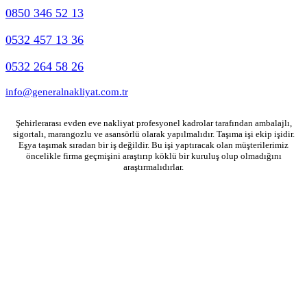
0850 346 52 13
0532 457 13 36
0532 264 58 26
info@generalnakliyat.com.tr
Şehirlerarası evden eve nakliyat profesyonel kadrolar tarafından ambalajlı,
sigortalı, marangozlu ve asansörlü olarak yapılmalıdır. Taşıma işi ekip işidir.
Eşya taşımak sıradan bir iş değildir. Bu işi yaptıracak olan müşterilerimiz
öncelikle firma geçmişini araştırıp köklü bir kuruluş olup olmadığını
araştırmalıdırlar.
General Nakliyat 2026 © İstanbul Eşya Taşımacılık Hizmetleri. Tüm Hakları Saklıdır.