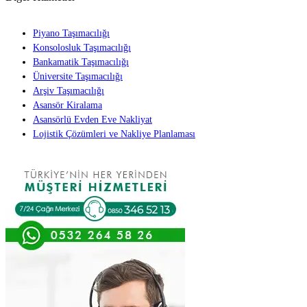
Piyano Taşımacılığı
Konsolosluk Taşımacılığı
Bankamatik Taşımacılığı
Üniversite Taşımacılığı
Arşiv Taşımacılığı
Asansör Kiralama
Asansörlü Evden Eve Nakliyat
Lojistik Çözümleri ve Nakliye Planlaması