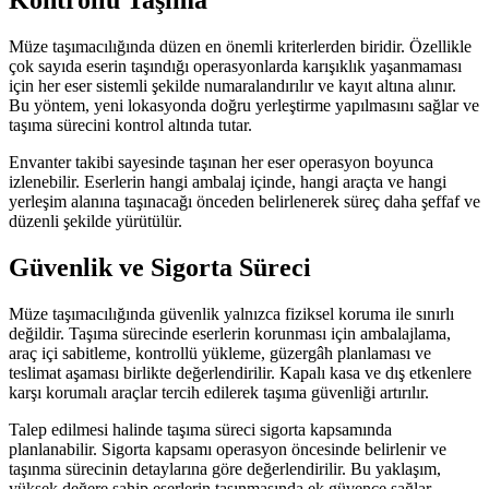
Kontrollü Taşıma
Müze taşımacılığında düzen en önemli kriterlerden biridir. Özellikle
çok sayıda eserin taşındığı operasyonlarda karışıklık yaşanmaması
için her eser sistemli şekilde numaralandırılır ve kayıt altına alınır.
Bu yöntem, yeni lokasyonda doğru yerleştirme yapılmasını sağlar ve
taşıma sürecini kontrol altında tutar.
Envanter takibi sayesinde taşınan her eser operasyon boyunca
izlenebilir. Eserlerin hangi ambalaj içinde, hangi araçta ve hangi
yerleşim alanına taşınacağı önceden belirlenerek süreç daha şeffaf ve
düzenli şekilde yürütülür.
Güvenlik ve Sigorta Süreci
Müze taşımacılığında güvenlik yalnızca fiziksel koruma ile sınırlı
değildir. Taşıma sürecinde eserlerin korunması için ambalajlama,
araç içi sabitleme, kontrollü yükleme, güzergâh planlaması ve
teslimat aşaması birlikte değerlendirilir. Kapalı kasa ve dış etkenlere
karşı korumalı araçlar tercih edilerek taşıma güvenliği artırılır.
Talep edilmesi halinde taşıma süreci sigorta kapsamında
planlanabilir. Sigorta kapsamı operasyon öncesinde belirlenir ve
taşınma sürecinin detaylarına göre değerlendirilir. Bu yaklaşım,
yüksek değere sahip eserlerin taşınmasında ek güvence sağlar.