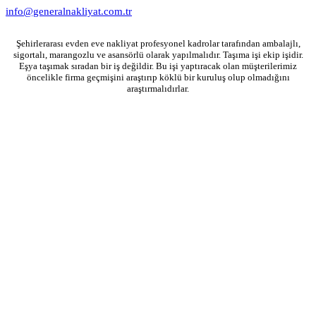
info@generalnakliyat.com.tr
Şehirlerarası evden eve nakliyat profesyonel kadrolar tarafından ambalajlı,
sigortalı, marangozlu ve asansörlü olarak yapılmalıdır. Taşıma işi ekip işidir.
Eşya taşımak sıradan bir iş değildir. Bu işi yaptıracak olan müşterilerimiz
öncelikle firma geçmişini araştırıp köklü bir kuruluş olup olmadığını
araştırmalıdırlar.
General Nakliyat 2026 © İstanbul Eşya Taşımacılık Hizmetleri. Tüm Hakları Saklıdır.