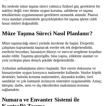
Bu nedenle müze taşıma süreci yalnızca fiziksel güç gerektiren bir
nakliye değil; eser türüne uygun koruma, sabitleme ve taşıma
tekniklerinin uygulanmasını gerektiren uzmanlık alanıdır. Plansız
veya standart yöntemlerle gerçekleştirilen bir taşıma işlemi ciddi
hasar riskleri doğurabilir.
Müze Taşıma Süreci Nasıl Planlanır?
Müze taşımacılığı süreci yerinde inceleme ile başlar. Ekspertiz
çalışması kapsamında taşınacak eserler tek tek değerlendirilir,
eserlerin boyutları, hassasiyet düzeyi ve mevcut sergileme koşulları
analiz edilir. Taşınma güzergâhı, bina yapısı, yükleme alanları ve
yeni yerleşim planı detaylı şekilde değerlendirilir.
Ardından ambalajlama süreci başlatılır. Her eserin dokusuna ve
hassasiyetine uygun koruyucu malzemeler kullanılır. Strafor köpük
destekler, balonlu koruma malzemeleri, dayanıklı koliler, özel
sandıklar ve çok katmanlı izolasyon sistemleri uygulanabilir. Amaç;
titreşim, darbe, nem ve dış etkenlerden maksimum koruma
sağlamaktır.
Numara ve Envanter Sistemi ile