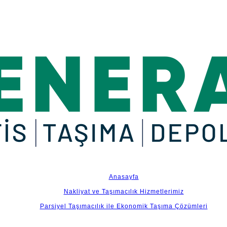
zümleri
amik yapısıyla yolunda hızla ilerlemeye devam ediyor. Sizde tüm parsiyel taşıma
ediniz
Anasayfa
Nakliyat ve Taşımacılık Hizmetlerimiz
Parsiyel Taşımacılık ile Ekonomik Taşıma Çözümleri