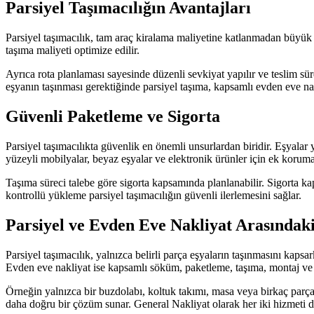
Parsiyel Taşımacılığın Avantajları
Parsiyel taşımacılık, tam araç kiralama maliyetine katlanmadan büyük 
taşıma maliyeti optimize edilir.
Ayrıca rota planlaması sayesinde düzenli sevkiyat yapılır ve teslim sü
eşyanın taşınması gerektiğinde parsiyel taşıma, kapsamlı evden eve nak
Güvenli Paketleme ve Sigorta
Parsiyel taşımacılıkta güvenlik en önemli unsurlardan biridir. Eşyala
yüzeyli mobilyalar, beyaz eşyalar ve elektronik ürünler için ek koruma
Taşıma süreci talebe göre sigorta kapsamında planlanabilir. Sigorta ka
kontrollü yükleme parsiyel taşımacılığın güvenli ilerlemesini sağlar.
Parsiyel ve Evden Eve Nakliyat Arasındak
Parsiyel taşımacılık, yalnızca belirli parça eşyaların taşınmasını kap
Evden eve nakliyat ise kapsamlı söküm, paketleme, taşıma, montaj ve y
Örneğin yalnızca bir buzdolabı, koltuk takımı, masa veya birkaç parç
daha doğru bir çözüm sunar. General Nakliyat olarak her iki hizmeti d