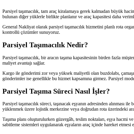
Parsiyel taşımacılık, tam araç kiralamaya gerek kalmadan büyük hacim
bulunan diğer yüklerle birlikte planlanır ve araç kapasitesi daha veriml
General Nakliyat olarak parsiyel taşımacılık hizmetini planlı rota org
kontrollü çözümler sunuyoruz.
Parsiyel Taşımacılık Nedir?
Parsiyel taşımacılık, bir aracın taşıma kapasitesinin birden fazla müşt
maliyet avantajı sağlar.
Kargo ile gönderimi zor veya yüksek maliyetli olan buzdolabı, çamaşı
gönderimler ise genellikle bu hizmet kapsamına girmez. Parsiyel model,
Parsiyel Taşıma Süreci Nasıl İşler?
Parsiyel taşımacılık süreci, taşınacak eşyanın adresinden alınması ile 
yüklenmek üzere lojistik merkezine veya doğrudan rota üzerindeki arac
Taşıma planı oluşturulurken güzergâh, teslim noktaları, eşya hacmi ve z
sabitleme sistemleri uygulanarak eşyaların araç içinde hareket etmesi e