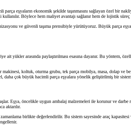
li parça eşyaların ekonomik şekilde taşınmasını sağlayan özel bir nakl
i kullanılır. Böylece hem maliyet avantajı sağlanır hem de lojistik süreç 
anizasyonu ve güvenli taşıma prensibiyle yürütüyoruz. Büyük parça eşyal
eriye ait yükler arasında paylaştırılması esasına dayanır. Bu yöntem, öz
r makinesi, koltuk, oturma grubu, tek parça mobilya, masa, dolap ve be
 daha çok büyük hacimli parça eşyalara yönelik geliştirilmiş bir sistem
başlar. Eşya, öncelikle uygun ambalaj malzemeleri ile korunur ve darbe r
a aktarılır.
amanlama birlikte değerlendirilir. Bu sistem sayesinde araç kapasitesi v
ngellenir.