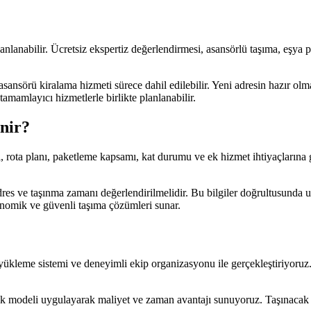
planlanabilir. Ücretsiz ekspertiz değerlendirmesi, asansörlü taşıma, eşy
asansörü kiralama hizmeti sürece dahil edilebilir. Yeni adresin hazır ol
tamamlayıcı hizmetlerle birlikte planlanabilir.
enir?
esi, rota planı, paketleme kapsamı, kat durumu ve ek hizmet ihtiyaçlarına 
dres ve taşınma zamanı değerlendirilmelidir. Bu bilgiler doğrultusunda uy
onomik ve güvenli taşıma çözümleri sunar.
i yükleme sistemi ve deneyimli ekip organizasyonu ile gerçekleştiriyoru
ojistik modeli uygulayarak maliyet ve zaman avantajı sunuyoruz. Taşınaca