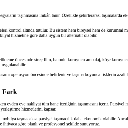
eşyaların taşınmasına imkân tanır. Özellikle şehirlerarası taşımalarda 
releri kontrol altında tutulur. Bu sistem hem bireysel hem de kurumsal mü
liyat hizmetine göre daha uygun bir alternatif olabilir.
r yükleme öncesinde streç film, balonlu koruyucu ambalaj, köşe koruyucu
 uygulanabilir.
psamı operasyon öncesinde belirlenir ve taşıma boyunca risklerin azaltı
i Fark
sarken evden eve nakliyat tüm hane içeriğinin taşınmasını içerir. Parsiy
erleştirme hizmetlerini kapsar.
a mobilya taşınacaksa parsiyel taşımacılık daha ekonomik olabilir. Anc
e ihtiyaca göre planlı ve profesyonel şekilde sunuyoruz.