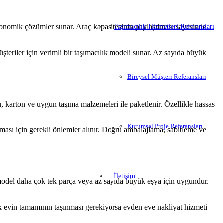
ekonomik çözümler sunar. Araç kapasitesinin paylaşılması sayesinde
Taşımacılık Hizmetleri Referansları
şteriler için verimli bir taşımacılık modeli sunar. Az sayıda büyük
Bireysel Müşteri Referansları
, karton ve uygun taşıma malzemeleri ile paketlenir. Özellikle hassas
Kurumsal Proje Referansları
lması için gerekli önlemler alınır. Doğru ambalajlama, sabitleme ve
İletişim
el model daha çok tek parça veya az sayıda büyük eşya için uygundur.
ak evin tamamının taşınması gerekiyorsa evden eve nakliyat hizmeti