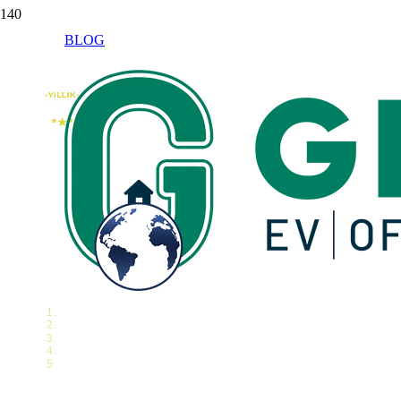
BLOG
Parsiyel Taşımacılık ile Ekonomik Taşıma Çö
Parsiyel Taşımacılık General Nakliyat genç ve din