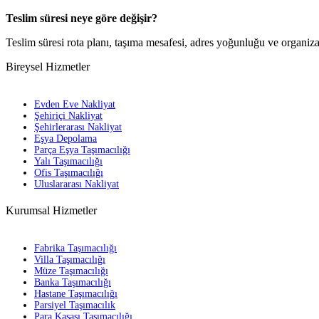
Teslim süresi neye göre değişir?
Teslim süresi rota planı, taşıma mesafesi, adres yoğunluğu ve organiza
Bireysel Hizmetler
Evden Eve Nakliyat
Şehiriçi Nakliyat
Şehirlerarası Nakliyat
Eşya Depolama
Parça Eşya Taşımacılığı
Yalı Taşımacılığı
Ofis Taşımacılığı
Uluslararası Nakliyat
Kurumsal Hizmetler
Fabrika Taşımacılığı
Villa Taşımacılığı
Müze Taşımacılığı
Banka Taşımacılığı
Hastane Taşımacılığı
Parsiyel Taşımacılık
Para Kasası Taşımacılığı