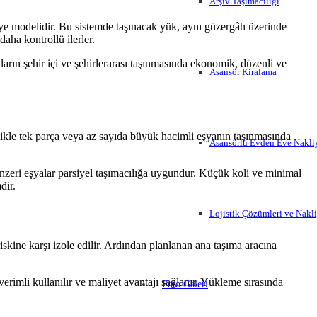
Arşiv Taşımacılığı
iye modelidir. Bu sistemde taşınacak yük, aynı güzergâh üzerinde
daha kontrollü ilerler.
arın şehir içi ve şehirlerarası taşınmasında ekonomik, düzenli ve
Asansör Kiralama
ellikle tek parça veya az sayıda büyük hacimli eşyanın taşınmasında
Asansörlü Evden Eve Nakli
nzeri eşyalar parsiyel taşımacılığa uygundur. Küçük koli ve minimal
dir.
Lojistik Çözümleri ve Nakl
iskine karşı izole edilir. Ardından planlanan ana taşıma aracına
erimli kullanılır ve maliyet avantajı sağlanır. Yükleme sırasında
Foto Galeri