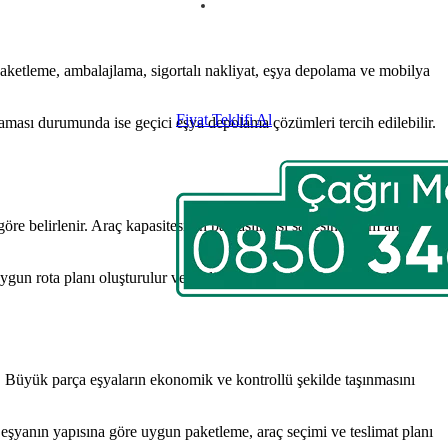
a paketleme, ambalajlama, sigortalı nakliyat, eşya depolama ve mobilya
Fiyat Teklifi Al
maması durumunda ise geçici eşya depolama çözümleri tercih edilebilir.
göre belirlenir. Araç kapasitesinin paylaşılması sayesinde tam araç
gun rota planı oluşturulur ve maliyet netleştirilir. General Nakliyat,
z. Büyük parça eşyaların ekonomik ve kontrollü şekilde taşınmasını
k eşyanın yapısına göre uygun paketleme, araç seçimi ve teslimat planı