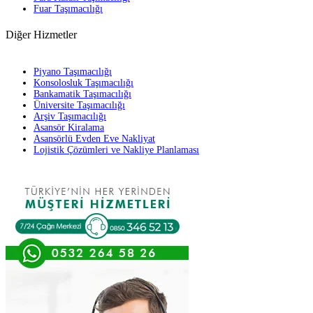
Fuar Taşımacılığı
Diğer Hizmetler
Piyano Taşımacılığı
Konsolosluk Taşımacılığı
Bankamatik Taşımacılığı
Üniversite Taşımacılığı
Arşiv Taşımacılığı
Asansör Kiralama
Asansörlü Evden Eve Nakliyat
Lojistik Çözümleri ve Nakliye Planlaması