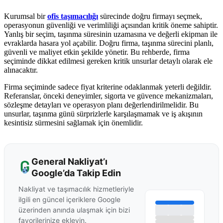
Kurumsal bir
ofis taşımacılığı
sürecinde doğru firmayı seçmek,
operasyonun güvenliği ve verimliliği açısından kritik öneme sahiptir.
Yanlış bir seçim, taşınma süresinin uzamasına ve değerli ekipman ile
evraklarda hasara yol açabilir. Doğru firma, taşınma sürecini planlı,
güvenli ve maliyet etkin şekilde yönetir. Bu rehberde, firma
seçiminde dikkat edilmesi gereken kritik unsurlar detaylı olarak ele
alınacaktır.
Firma seçiminde sadece fiyat kriterine odaklanmak yeterli değildir.
Referanslar, önceki deneyimler, sigorta ve güvence mekanizmaları,
sözleşme detayları ve operasyon planı değerlendirilmelidir. Bu
unsurlar, taşınma günü sürprizlerle karşılaşmamak ve iş akışının
kesintisiz sürmesini sağlamak için önemlidir.
General Nakliyat’ı
Google’da Takip Edin
Nakliyat ve taşımacılık hizmetleriyle
ilgili en güncel içeriklere Google
üzerinden anında ulaşmak için bizi
favorilerinize ekleyin.