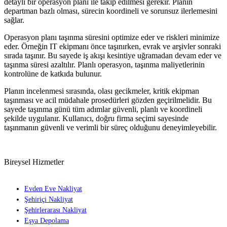
detaylı bir operasyon planı ile takip edilmesi gerekir. Planın
departman bazlı olması, sürecin koordineli ve sorunsuz ilerlemesini
sağlar.
Operasyon planı taşınma süresini optimize eder ve riskleri minimize
eder. Örneğin IT ekipmanı önce taşınırken, evrak ve arşivler sonraki
sırada taşınır. Bu sayede iş akışı kesintiye uğramadan devam eder ve
taşınma süresi azaltılır. Planlı operasyon, taşınma maliyetlerinin
kontrolüne de katkıda bulunur.
Planın incelenmesi sırasında, olası gecikmeler, kritik ekipman
taşınması ve acil müdahale prosedürleri gözden geçirilmelidir. Bu
sayede taşınma günü tüm adımlar güvenli, planlı ve koordineli
şekilde uygulanır. Kullanıcı, doğru firma seçimi sayesinde
taşınmanın güvenli ve verimli bir süreç olduğunu deneyimleyebilir.
Bireysel Hizmetler
Evden Eve Nakliyat
Şehiriçi Nakliyat
Şehirlerarası Nakliyat
Eşya Depolama