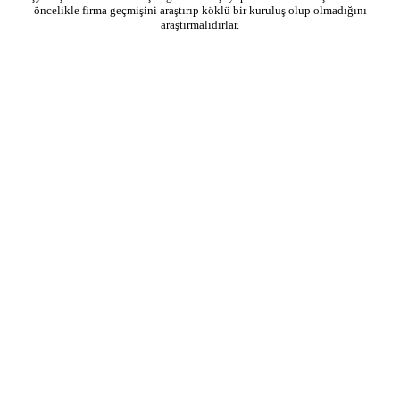
öncelikle firma geçmişini araştırıp köklü bir kuruluş olup olmadığını
araştırmalıdırlar.
General Nakliyat 2026 © İstanbul Eşya Taşımacılık Hizmetleri. Tüm Hakları Saklıdır.