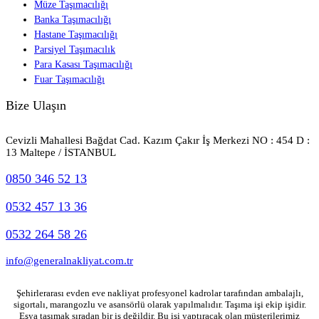
Müze Taşımacılığı
Banka Taşımacılığı
Hastane Taşımacılığı
Parsiyel Taşımacılık
Para Kasası Taşımacılığı
Fuar Taşımacılığı
Bize Ulaşın
Cevizli Mahallesi Bağdat Cad. Kazım Çakır İş Merkezi NO : 454 D :
13 Maltepe / İSTANBUL
0850 346 52 13
0532 457 13 36
0532 264 58 26
info@generalnakliyat.com.tr
Şehirlerarası evden eve nakliyat profesyonel kadrolar tarafından ambalajlı,
sigortalı, marangozlu ve asansörlü olarak yapılmalıdır. Taşıma işi ekip işidir.
Eşya taşımak sıradan bir iş değildir. Bu işi yaptıracak olan müşterilerimiz