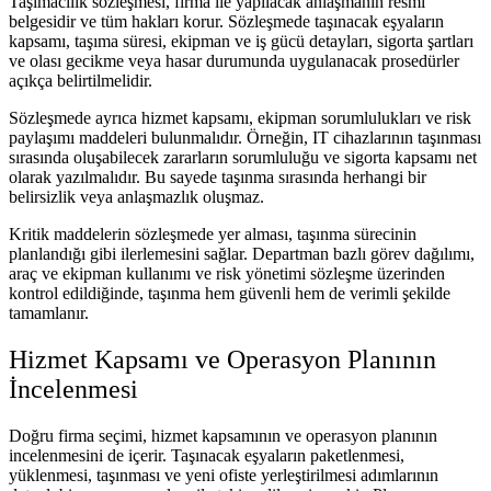
Taşımacılık sözleşmesi, firma ile yapılacak anlaşmanın resmi
belgesidir ve tüm hakları korur. Sözleşmede taşınacak eşyaların
kapsamı, taşıma süresi, ekipman ve iş gücü detayları, sigorta şartları
ve olası gecikme veya hasar durumunda uygulanacak prosedürler
açıkça belirtilmelidir.
Sözleşmede ayrıca hizmet kapsamı, ekipman sorumlulukları ve risk
paylaşımı maddeleri bulunmalıdır. Örneğin, IT cihazlarının taşınması
sırasında oluşabilecek zararların sorumluluğu ve sigorta kapsamı net
olarak yazılmalıdır. Bu sayede taşınma sırasında herhangi bir
belirsizlik veya anlaşmazlık oluşmaz.
Kritik maddelerin sözleşmede yer alması, taşınma sürecinin
planlandığı gibi ilerlemesini sağlar. Departman bazlı görev dağılımı,
araç ve ekipman kullanımı ve risk yönetimi sözleşme üzerinden
kontrol edildiğinde, taşınma hem güvenli hem de verimli şekilde
tamamlanır.
Hizmet Kapsamı ve Operasyon Planının
İncelenmesi
Doğru firma seçimi, hizmet kapsamının ve operasyon planının
incelenmesini de içerir. Taşınacak eşyaların paketlenmesi,
yüklenmesi, taşınması ve yeni ofiste yerleştirilmesi adımlarının