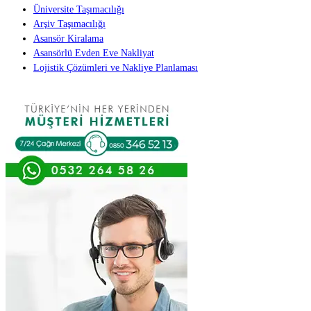
Üniversite Taşımacılığı
Arşiv Taşımacılığı
Asansör Kiralama
Asansörlü Evden Eve Nakliyat
Lojistik Çözümleri ve Nakliye Planlaması