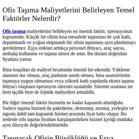
Ofis Taşıma Maliyetlerini Belirleyen Temel
Faktörler Nelerdir?
Ofis taşıma
maliyetlerini belirleyen en önemli faktör, operasyonun
kapsamıdır. Küçük bir ofisin kısa mesafede taşınması ile çok katlı,
departmanlı ve yoğun ekipmanlı bir ofisin taşınması aynı planlamayı
gerektirmez. Eşya miktarı arttıkça personel ihtiyacı, araç sayısı,
ambalaj kullanımı ve taşıma süresi de artar. Bu durum doğrudan
fiyatlara yansır.
Bina koşulları da maliyet hesabında önemli bir etkendir. Yükleme
alanının dar olması, araç parkının sınırlı olması, bina asansörünün
taşımaya uygun olmaması veya yüksek katlı yapılarda ekstra taşıma
ihtiyacı oluşması operasyon süresini uzatabilir. Sürenin uzaması ise
hem işçilik hem de lojistik maliyetleri artırabilir.
Bir diğer önemli faktör hizmetin ne kadar kapsamlı alındığıdır.
Sadece taşıma hizmeti ile paketleme, demontaj, montaj, yerleşim ve
sigorta dahil tam kapsamlı hizmet arasında fiyat farkı oluşur. Bu
nedenle ofis taşıma fiyatları karşılaştırılırken hizmet içeriği mutlaka
aynı düzeyde değerlendirilmelidir.
Taşınacak Ofisin Büyüklüğü ve Eşya