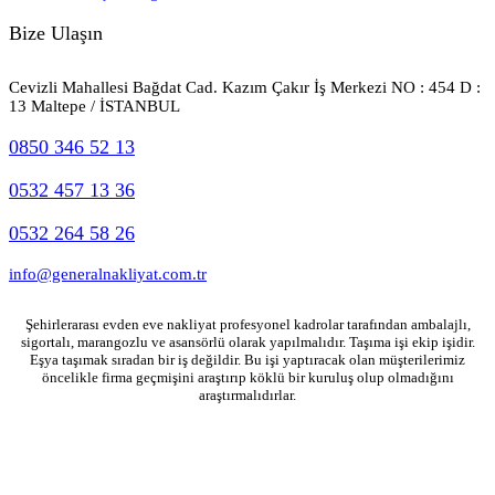
Bize Ulaşın
Cevizli Mahallesi Bağdat Cad. Kazım Çakır İş Merkezi NO : 454 D :
13 Maltepe / İSTANBUL
0850 346 52 13
0532 457 13 36
0532 264 58 26
info@generalnakliyat.com.tr
Şehirlerarası evden eve nakliyat profesyonel kadrolar tarafından ambalajlı,
sigortalı, marangozlu ve asansörlü olarak yapılmalıdır. Taşıma işi ekip işidir.
Eşya taşımak sıradan bir iş değildir. Bu işi yaptıracak olan müşterilerimiz
öncelikle firma geçmişini araştırıp köklü bir kuruluş olup olmadığını
araştırmalıdırlar.
General Nakliyat 2026 © İstanbul Eşya Taşımacılık Hizmetleri. Tüm Hakları Saklıdır.