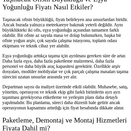
Yoğunluğu Fiyatı Nasıl Etkiler?
Taşınacak ofisin büyüklüğü, fiyatı belirleyen ana unsurlardan biridir.
Ancak burada yalnızca metrekareye bakmak yeterli değildir. Aynı
büyüklükteki iki ofis, eşya yoğunluğu açısından tamamen farklı
olabilir. Bir ofiste az sayıda masa ve dolap bulunurken, başka bir
ofiste yoğun arşiv, çok sayıda çalışma istasyonu, toplantı odası
ekipmanı ve teknik cihaz yer alabilir.
Eşya yoğunluğu arttıkça taşıma için ayrılması gereken süre de artar.
Daha fazla eşya, daha fazla paketleme malzemesi, daha fazla
personel ve daha büyük araç kapasitesi gerektirir. Özellikle arşiv
dosyaları, modüler mobilyalar ve çok parçalı çalışma masaları taşıma
sürecini uzatan unsurlar arasında yer alır.
Departman sayısı da maliyet üzerinde etkili olabilir. Muhasebe, satış,
yönetim, operasyon ve teknik ekip gibi farklı birimlerin ayrı ayrı
taşınması gerekiyorsa etiketleme ve yerleşim planı daha detaylı
yapılmalıdır. Bu planlama, süreci daha düzenli hale getirir ancak
operasyonun kapsamını artırdığı için fiyat hesabında dikkate alınır.
Paketleme, Demontaj ve Montaj Hizmetleri
Fiyata Dahil mi?