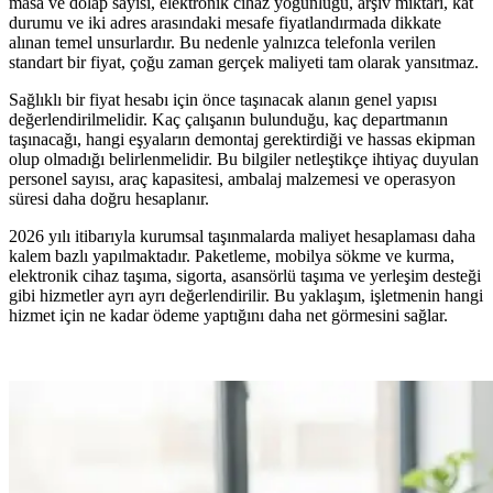
masa ve dolap sayısı, elektronik cihaz yoğunluğu, arşiv miktarı, kat
durumu ve iki adres arasındaki mesafe fiyatlandırmada dikkate
alınan temel unsurlardır. Bu nedenle yalnızca telefonla verilen
standart bir fiyat, çoğu zaman gerçek maliyeti tam olarak yansıtmaz.
Sağlıklı bir fiyat hesabı için önce taşınacak alanın genel yapısı
değerlendirilmelidir. Kaç çalışanın bulunduğu, kaç departmanın
taşınacağı, hangi eşyaların demontaj gerektirdiği ve hassas ekipman
olup olmadığı belirlenmelidir. Bu bilgiler netleştikçe ihtiyaç duyulan
personel sayısı, araç kapasitesi, ambalaj malzemesi ve operasyon
süresi daha doğru hesaplanır.
2026 yılı itibarıyla kurumsal taşınmalarda maliyet hesaplaması daha
kalem bazlı yapılmaktadır. Paketleme, mobilya sökme ve kurma,
elektronik cihaz taşıma, sigorta, asansörlü taşıma ve yerleşim desteği
gibi hizmetler ayrı ayrı değerlendirilir. Bu yaklaşım, işletmenin hangi
hizmet için ne kadar ödeme yaptığını daha net görmesini sağlar.