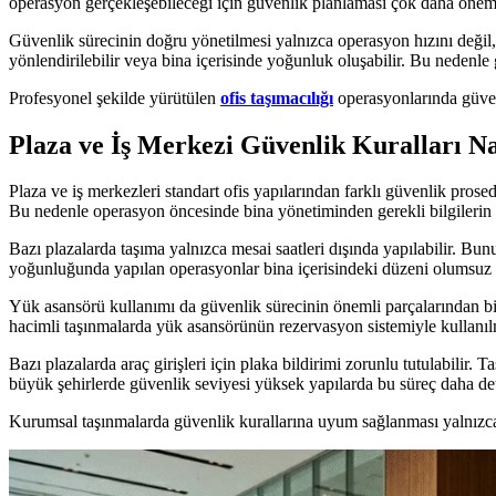
operasyon gerçekleşebileceği için güvenlik planlaması çok daha önemli
Güvenlik sürecinin doğru yönetilmesi yalnızca operasyon hızını değil, e
yönlendirilebilir veya bina içerisinde yoğunluk oluşabilir. Bu nedenle
Profesyonel şekilde yürütülen
ofis taşımacılığı
operasyonlarında güven
Plaza ve İş Merkezi Güvenlik Kuralları Na
Plaza ve iş merkezleri standart ofis yapılarından farklı güvenlik prosedü
Bu nedenle operasyon öncesinde bina yönetiminden gerekli bilgilerin 
Bazı plazalarda taşıma yalnızca mesai saatleri dışında yapılabilir. Bu
yoğunluğunda yapılan operasyonlar bina içerisindeki düzeni olumsuz et
Yük asansörü kullanımı da güvenlik sürecinin önemli parçalarından birid
hacimli taşınmalarda yük asansörünün rezervasyon sistemiyle kullanıl
Bazı plazalarda araç girişleri için plaka bildirimi zorunlu tutulabilir. 
büyük şehirlerde güvenlik seviyesi yüksek yapılarda bu süreç daha detay
Kurumsal taşınmalarda güvenlik kurallarına uyum sağlanması yalnızca