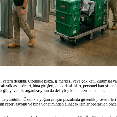
ı yeterli değildir. Özellikle plaza, iş merkezi veya çok katlı kurumsal y
cak yük asansörleri, bina girişleri, otopark alanları, personel kart sist
eğil, güvenlik organizasyonu da detaylı şekilde hazırlanmalıdır.
de yürütülür. Özellikle yoğun çalışan plazalarda güvenlik prosedürleri s
nlarının rezervasyonu ve bina yönetiminden alınacak izinler operasyon ön