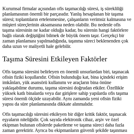
Kurumsal firmalar açısından ofis taşımacılığı süresi, iş sürekliliği
planlamasının önemli bir parçasıdır. Yanlış hesaplanan bir taşıma
süresi; toplantıların ertelenmesine, çalışanların verimsiz kalmasına ve
müşteri süreçlerinin aksamasına neden olabilir. Bu nedenle ofis
taşıma süresinin ne kadar olduğu kadar, bu sürenin hangi faktörlere
bağlı olarak değiştiğini bilmek de büyük önem taşır. Gerçekçi bir
zaman planlaması yapılmadığında, taşınma süreci beklenenden çok
daha uzun ve maliyetli hale gelebilir.
Taşıma Süresini Etkileyen Faktörler
Ofis taşıma süresini belirleyen en önemli unsurlardan biri, taşınacak
ofisin fiziki koşullarıdır. Ofisin bulunduğu kat, bina içindeki erişim
imkânları, yük asansörü kullanımı ve araçların bina önüne
yaklaşabilme durumu, taşıma süresini doğrudan etkiler. Özellikle
yüksek katlı binalarda veya dar girişlere sahip yapılarda ofis taşıma
süresi önemli ölçüde uzayabilir. Aynı zamanda yeni ofisin fiziki
yapısı da süre planlamasında dikkate alınmalıdır.
Ofis taşımacılığı süresini etkileyen bir diğer kritik faktör, taşınacak
eşyaların niteliğidir. Çok sayıda elektronik cihaz, arşiv ve özel
ekipman bulunan ofislerde paketleme ve taşıma süreci daha fazla
zaman gerektirir. Ayrıca bu ekipmanların güvenli şekilde taşınması