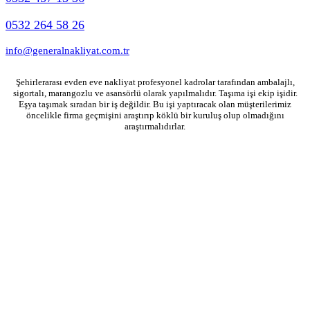
0532 264 58 26
info@generalnakliyat.com.tr
Şehirlerarası evden eve nakliyat profesyonel kadrolar tarafından ambalajlı,
sigortalı, marangozlu ve asansörlü olarak yapılmalıdır. Taşıma işi ekip işidir.
Eşya taşımak sıradan bir iş değildir. Bu işi yaptıracak olan müşterilerimiz
öncelikle firma geçmişini araştırıp köklü bir kuruluş olup olmadığını
araştırmalıdırlar.
General Nakliyat 2026 © İstanbul Eşya Taşımacılık Hizmetleri. Tüm Hakları Saklıdır.