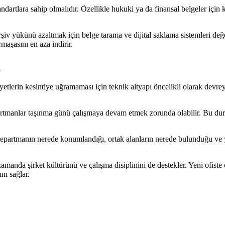
andartlara sahip olmalıdır. Özellikle hukuki ya da finansal belgeler için 
 arşiv yükünü azaltmak için belge tarama ve dijital saklama sistemleri de
rmaşasını en aza indirir.
i
liyetlerin kesintiye uğramaması için teknik altyapı öncelikli olarak devr
departmanlar taşınma günü çalışmaya devam etmek zorunda olabilir. Bu d
 departmanın nerede konumlandığı, ortak alanların nerede bulunduğu ve 
ı zamanda şirket kültürünü ve çalışma disiplinini de destekler. Yeni of
nı sağlar.