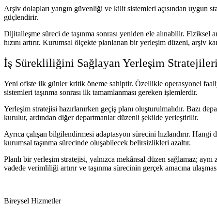
Arşiv dolapları yangın güvenliği ve kilit sistemleri açısından uygun st
güçlendirir.
Dijitalleşme süreci de taşınma sonrası yeniden ele alınabilir. Fiziksel
hızını artırır. Kurumsal ölçekte planlanan bir yerleşim düzeni, arşiv ka
İş Sürekliliğini Sağlayan Yerleşim Stratejiler
Yeni ofiste ilk günler kritik öneme sahiptir. Özellikle operasyonel faa
sistemleri taşınma sonrası ilk tamamlanması gereken işlemlerdir.
Yerleşim stratejisi hazırlanırken geçiş planı oluşturulmalıdır. Bazı 
kurulur, ardından diğer departmanlar düzenli şekilde yerleştirilir.
Ayrıca çalışan bilgilendirmesi adaptasyon sürecini hızlandırır. Hangi
kurumsal taşınma sürecinde oluşabilecek belirsizlikleri azaltır.
Planlı bir yerleşim stratejisi, yalnızca mekânsal düzen sağlamaz; ayn
vadede verimliliği artırır ve taşınma sürecinin gerçek amacına ulaşması
Bireysel Hizmetler