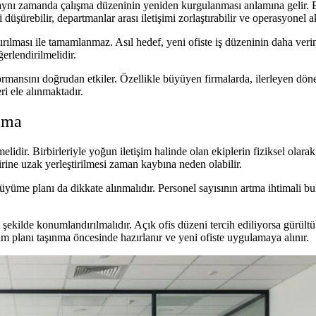
r; aynı zamanda çalışma düzeninin yeniden kurgulanması anlamına gelir. B
 düşürebilir, departmanlar arası iletişimi zorlaştırabilir ve operasyonel ak
tırılması ile tamamlanmaz. Asıl hedef, yeni ofiste iş düzeninin daha veri
erlendirilmelidir.
ormansını doğrudan etkiler. Özellikle büyüyen firmalarda, ilerleyen dön
i ele alınmaktadır.
ama
idir. Birbirleriyle yoğun iletişim halinde olan ekiplerin fiziksel olarak
birine uzak yerleştirilmesi zaman kaybına neden olabilir.
üyüme planı da dikkate alınmalıdır. Personel sayısının artma ihtimali b
i şekilde konumlandırılmalıdır. Açık ofis düzeni tercih ediliyorsa gürül
im planı taşınma öncesinde hazırlanır ve yeni ofiste uygulamaya alınır.