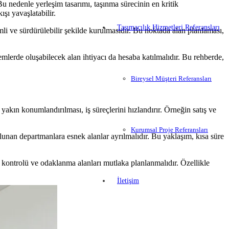
u nedenle yerleşim tasarımı, taşınma sürecinin en kritik
ışı yavaşlatabilir.
Taşımacılık Hizmetleri Referansları
mli ve sürdürülebilir şekilde kurulmasıdır. Bu noktada alan planlaması,
emlerde oluşabilecek alan ihtiyacı da hesaba katılmalıdır. Bu rehberde,
Bireysel Müşteri Referansları
 yakın konumlandırılması, iş süreçlerini hızlandırır. Örneğin satış ve
Kurumsal Proje Referansları
ulunan departmanlara esnek alanlar ayrılmalıdır. Bu yaklaşım, kısa süre
tü kontrolü ve odaklanma alanları mutlaka planlanmalıdır. Özellikle
İletişim