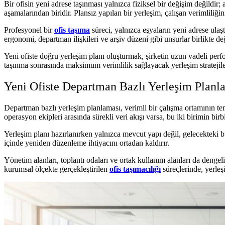
Bir ofisin yeni adrese taşınması yalnızca fiziksel bir değişim değildi
aşamalarından biridir. Plansız yapılan bir yerleşim, çalışan verimliliğini
Profesyonel bir
ofis taşıma
süreci, yalnızca eşyaların yeni adrese ulaş
ergonomi, departman ilişkileri ve arşiv düzeni gibi unsurlar birlikte değ
Yeni ofiste doğru yerleşim planı oluşturmak, şirketin uzun vadeli perf
taşınma sonrasında maksimum verimlilik sağlayacak yerleşim stratejiler
Yeni Ofiste Departman Bazlı Yerleşim Planl
Departman bazlı yerleşim planlaması, verimli bir çalışma ortamının temel
operasyon ekipleri arasında sürekli veri akışı varsa, bu iki birimin bir
Yerleşim planı hazırlanırken yalnızca mevcut yapı değil, gelecekteki b
içinde yeniden düzenleme ihtiyacını ortadan kaldırır.
Yönetim alanları, toplantı odaları ve ortak kullanım alanları da dengel
kurumsal ölçekte gerçekleştirilen
ofis taşımacılığı
süreçlerinde, yerleş