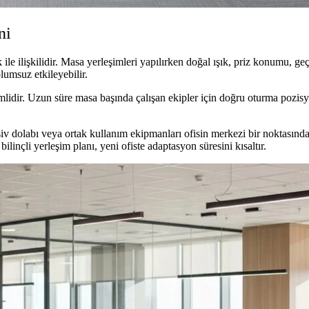
ni
ile ilişkilidir. Masa yerleşimleri yapılırken doğal ışık, priz konumu, geçi
umsuz etkileyebilir.
idir. Uzun süre masa başında çalışan ekipler için doğru oturma pozisyon
rşiv dolabı veya ortak kullanım ekipmanları ofisin merkezi bir noktasın
linçli yerleşim planı, yeni ofiste adaptasyon süresini kısaltır.