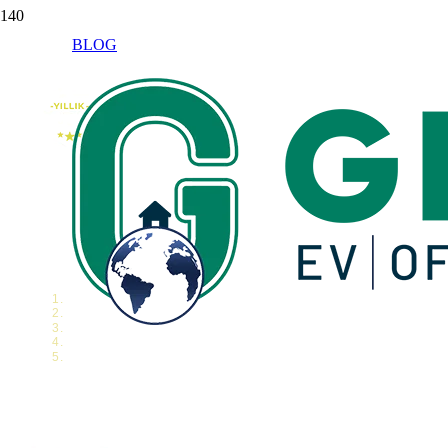
BLOG
Ofis Yerleşimi Tasarımı ve Yeni Adreste Veriml