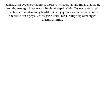
Şehirlerarası evden eve nakliyat profesyonel kadrolar tarafından ambalajlı,
sigortalı, marangozlu ve asansörlü olarak yapılmalıdır. Taşıma işi ekip işidir.
Eşya taşımak sıradan bir iş değildir. Bu işi yaptıracak olan müşterilerimiz
öncelikle firma geçmişini araştırıp köklü bir kuruluş olup olmadığını
araştırmalıdırlar.
General Nakliyat 2026 © İstanbul Eşya Taşımacılık Hizmetleri. Tüm Hakları Saklıdır.