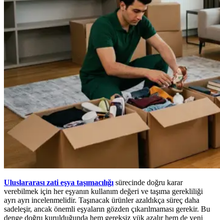
Uluslararası zati eşya taşımacılığı
sürecinde doğru karar
verebilmek için her eşyanın kullanım değeri ve taşıma gerekliliği
ayrı ayrı incelenmelidir. Taşınacak ürünler azaldıkça süreç daha
sadeleşir, ancak önemli eşyaların gözden çıkarılmaması gerekir. Bu
denge doğru kurulduğunda hem gereksiz yük azalır hem de yeni